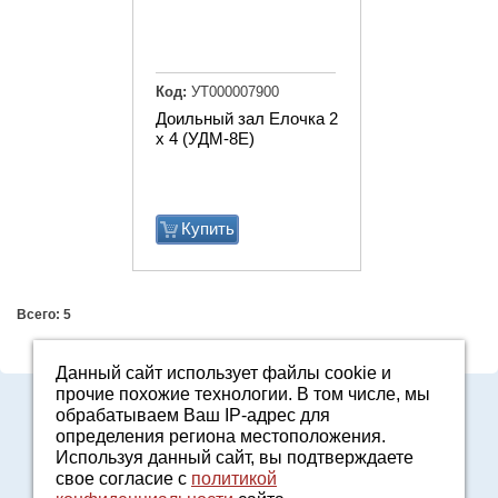
Код:
УТ000007900
Доильный зал Елочка 2
х 4 (УДМ-8Е)
Купить
Всего: 5
Данный сайт использует файлы cookie и
прочие похожие технологии. В том числе, мы
8-800-7000-371
обрабатываем Ваш IP-адрес для
2161601@agro96.ru
определения региона местоположения.
Политика конфиденциальности
Используя данный сайт, вы подтверждаете
8-800-7000-371
свое согласие с
политикой