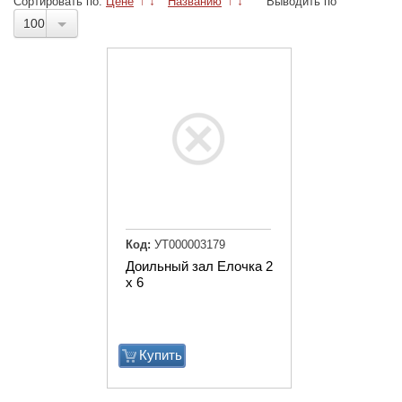
Сортировать по:
Цене
↑
↓
Названию
↑
↓
Выводить по
100
Код:
УТ000003179
Доильный зал Елочка 2
х 6
Купить