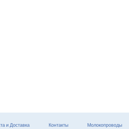
Агрегат кормовой АКМ-9
(6м3)
Купи
та и Доставка
Контакты
Молокопроводы