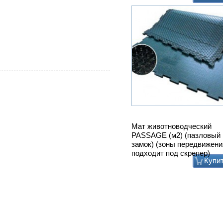
Мат животноводческий
PASSAGE (м2) (пазловый
замок) (зоны передвижени
подходит под скрепер)
Купи