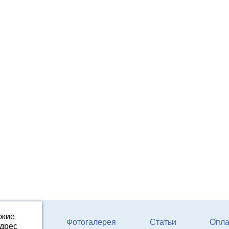
ожие
ферм КРС
Фотогалерея
Статьи
Опла
адрес