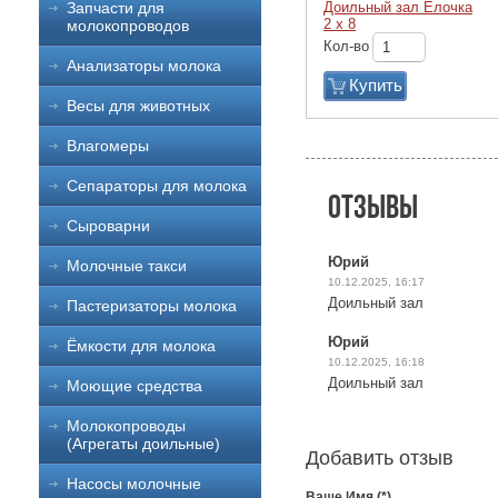
Доильный зал Елочка
Запчасти для
2 х 8
молокопроводов
Кол-во
Анализаторы молока
Купить
Весы для животных
Влагомеры
Сепараторы для молока
Отзывы
Сыроварни
Юрий
Молочные такси
10.12.2025, 16:17
Доильный зал
Пастеризаторы молока
Юрий
Ёмкости для молока
10.12.2025, 16:18
Доильный зал
Моющие средства
Молокопроводы
(Агрегаты доильные)
Добавить отзыв
Насосы молочные
Ваше Имя (*)