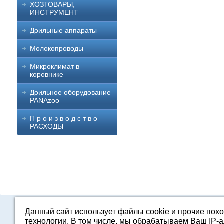
ХОЗТОВАРЫ,
ИНСТРУМЕНТ
Доильные аппараты
Молокопроводы
Микроклимат в
коровнике
Доильное оборудование
PANAzoo
П р о и з в о д с т в о
РАСХОДЫ
Данный сайт использует файлы cookie и прочие пох
Каталог
О компании
Строительство 
технологии. В том числе, мы обрабатываем Ваш IP-