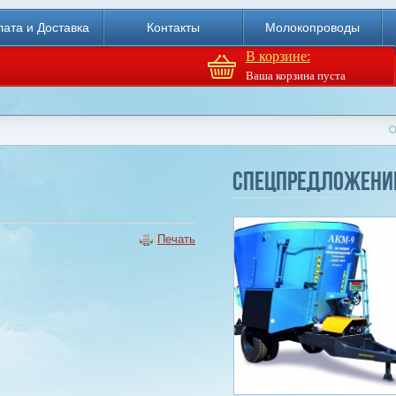
ата и Доставка
Контакты
Молокопроводы
В корзине:
Ваша корзина пуста
Доильный робот Fullwood
Merlin
Спецпредложени
Купи
Печать