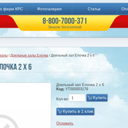
во ферм КРС
Фотогалерея
Статьи
Опл
8-800-7000-371
Звонок бесплатный
залы
/
Доильные залы Елочка
/ Доильный зал Елочка 2 х 6
очка 2 х 6
Доильный зал Елочка 2 х 6
Код:
УТ000003179
Купить
Кол-во
Купить в 1 клик
Отложить