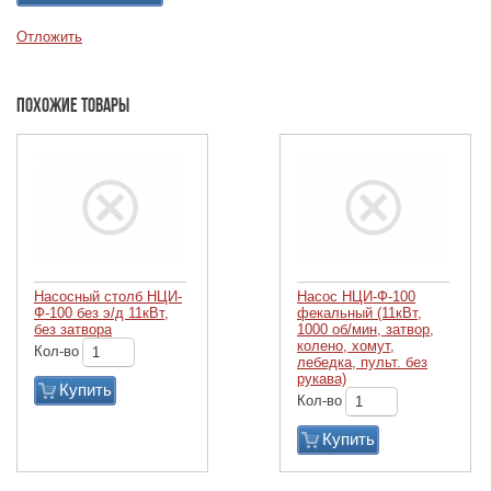
Отложить
Похожие товары
Насосный столб НЦИ-
Насос НЦИ-Ф-100
Ф-100 без э/д 11кВт,
фекальный (11кВт,
без затвора
1000 об/мин, затвор,
колено, хомут,
Кол-во
лебедка, пульт. без
рукава)
Купить
Кол-во
Купить