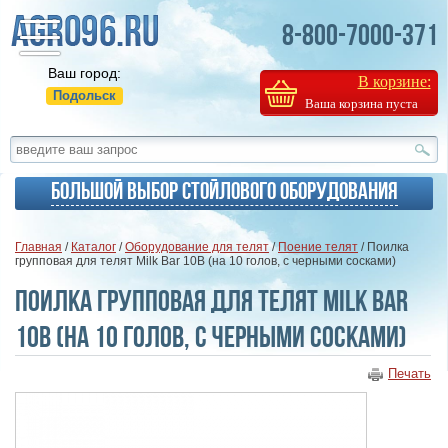
8-800-7000-371
Ваш город:
В корзине:
Подольск
Ваша корзина пуста
Большой выбор стойлового оборудования
Главная
/
Каталог
/
Оборудование для телят
/
Поение телят
/ Поилка
групповая для телят Milk Bar 10В (на 10 голов, с черными сосками)
Поилка групповая для телят Milk Bar
10В (на 10 голов, с черными сосками)
Печать