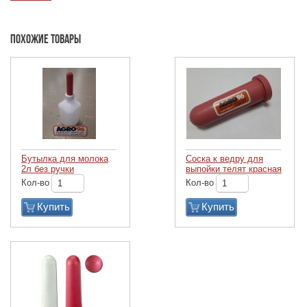
Похожие товары
Бутылка для молока
Соска к ведру для
2л без ручки
выпойки телят красная
Кол-во
Кол-во
Купить
Купить