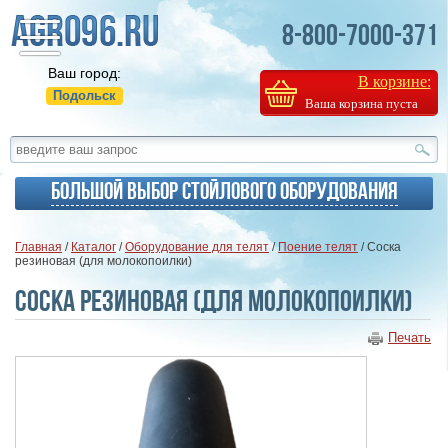
8-800-7000-371
Ваш город:
В корзине:
Подольск
Ваша корзина пуста
Большой выбор стойлового оборудования
Главная
/
Каталог
/
Оборудование для телят
/
Поение телят
/ Соска
резиновая (для молокопоилки)
Соска резиновая (для молокопоилки)
Печать