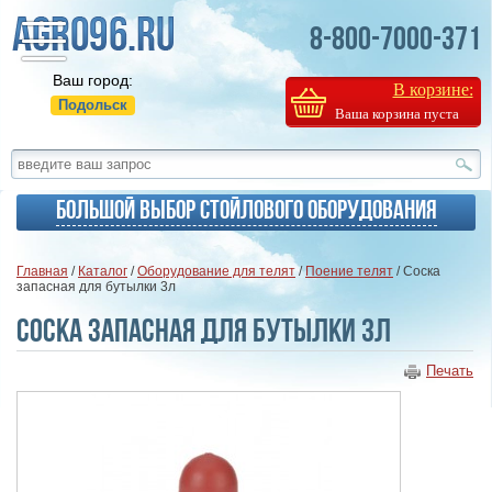
8-800-7000-371
Ваш город:
В корзине:
Подольск
Ваша корзина пуста
Большой выбор стойлового оборудования
Главная
/
Каталог
/
Оборудование для телят
/
Поение телят
/ Соска
запасная для бутылки 3л
Соска запасная для бутылки 3л
Печать