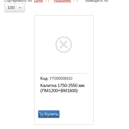
Сортировать по:
Цене
↑
↓
Названию
↑
↓
Выводить по
100
Код:
УТ000006810
Калитка 1750-2550 мм
(ПМ1200+ВМ1600)
Купить