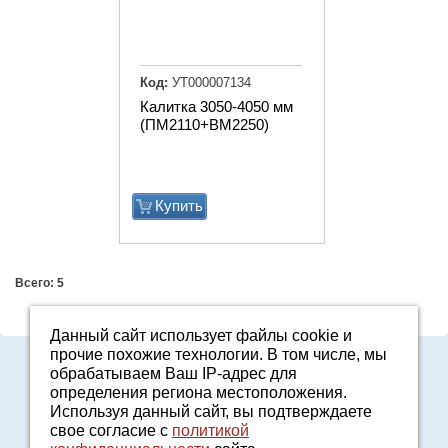
Код:
УТ000007134
Калитка 3050-4050 мм
(ПМ2110+ВМ2250)
Купить
Всего: 5
Данный сайт использует файлы cookie и
прочие похожие технологии. В том числе, мы
8-800-7000-371
обрабатываем Ваш IP-адрес для
2161601@agro96.ru
определения региона местоположения.
Политика конфиденциальности
Используя данный сайт, вы подтверждаете
8-800-7000-371
свое согласие с
политикой