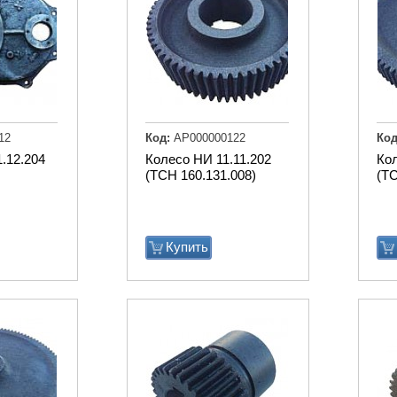
12
Код:
АР000000122
Код
.12.204
Колесо НИ 11.11.202
Кол
(ТСН 160.131.008)
(ТС
Купить