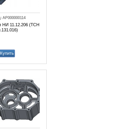
Транспортер
навозоуборочный КСН-
Ф-100 полнокомплектный
:
АР000000114
 НИ 11.12.206 (ТСН
Купи
.131.016)
Купить
Доильный робот Fullwood
Merlin
Купи