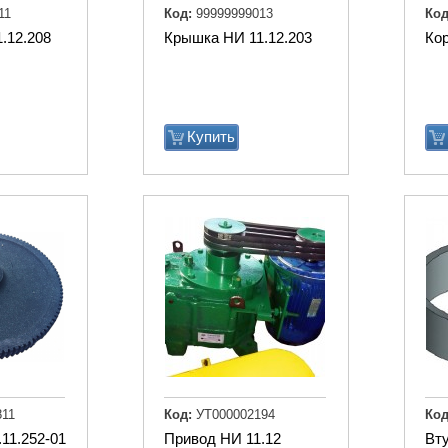
11
Код:
99999999013
Код
.12.208
Крышка НИ 11.12.203
Кор
Купить
11
Код:
УТ000002194
Код
11.252-01
Привод НИ 11.12
Вт