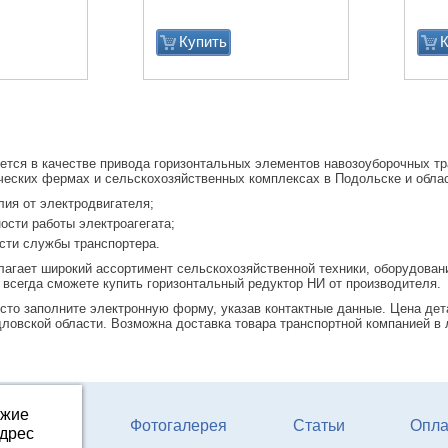
Купить
К
уется в качестве привода горизонтальных элементов навозоуборочных тр
ческих фермах и сельскохозяйственных комплексах в Подольске и облас
лия от электродвигателя;
сти работы электроагегата;
сти службы транспортера.
гает широкий ассортимент сельскохозяйственной техники, оборудован
 всегда сможете купить горизонтальный редуктор НИ от производителя.
сто заполните электронную форму, указав контактные данные. Цена де
дловской области. Возможна доставка товара транспортной компанией в
ожие
ферм КРС
Фотогалерея
Статьи
Опла
адрес