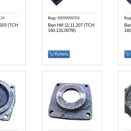
124
Код:
99999999056
Код
.203 (ТСН
Вал НИ 11.11.207 (ТСН
Вал
160.131.007В)
160
Купить