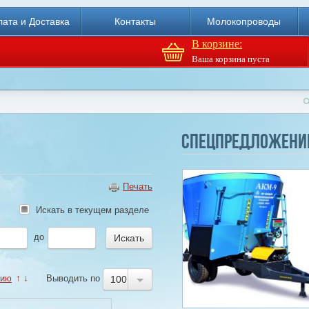
ата и Доставка
Контакты
Молокопроводы
В корзине:
Ваша корзина пуста
Доильный робот Fullwood
Merlin
Спецпредложени
Купи
Печать
Искать в текущем разделе
до
нию
↑
↓
Выводить по
100