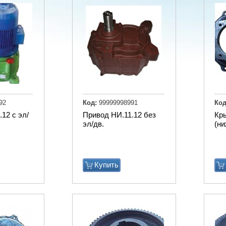
92
Код:
99999998991
Код
12 с эл/
Привод НИ.11.12 без
Кр
эл/дв.
(ни
Купить