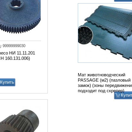
:
99999999030
есо НИ 11.11.201
Н 160.131.006)
Мат животноводческий
PASSAGE (м2) (пазловый
Купить
замок) (зоны передвижени
подходит под скрепер)
Купи