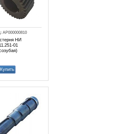
:
АР000000810
стерня НИ
Привод ТСН.00.760 без эл
11.251-01
дв.
созубая)
Купи
Купить