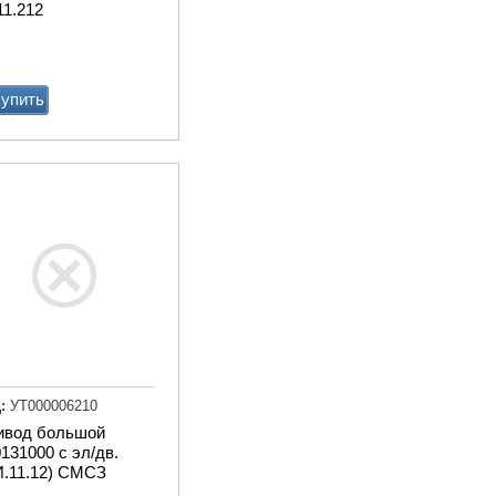
11.212
упить
Весы для животных
стационарные 1250х750м
электронные с ограждени
Купи
:
УТ000006210
ивод большой
131000 с эл/дв.
И.11.12) СМСЗ
Мат животноводческий