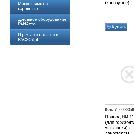
(косозубое)
Микроклимат в
коровнике
Доильное оборудование
PANAzoo
Купить
П р о и з в о д с т в о
РАСХОДЫ
Код:
УТ0000058
Привод НИ 11
(для горизон
установки) с 
двигателем