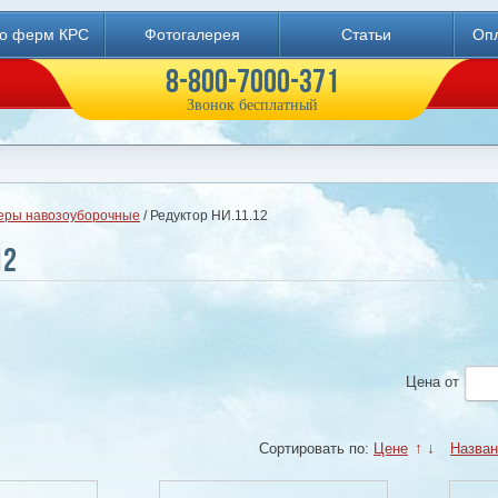
во ферм КРС
Фотогалерея
Статьи
Опл
8-800-7000-371
Звонок бесплатный
еры навозоуборочные
/ Редуктор НИ.11.12
12
Цена
от
Сортировать по:
Цене
↑
↓
Назва