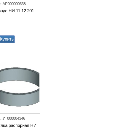
:
АР000000638
пус НИ 11.12.201
Купить
Агрегат кормовой АКМ-9
(6м3)
Купи
:
УТ000004346
улка распорная НИ