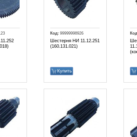
123
Код:
99999998926
Код
.11.252
Шестерня НИ 11.12.251
Ше
018)
(160.131.021)
11.
(ко
Купить