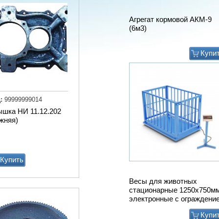
Агрегат кормовой АКМ-9
(6м3)
Купи
:
99999999014
ышка НИ 11.12.202
жняя)
Купить
Весы для животных
стационарные 1250х750м
электронные с ограждени
Купи