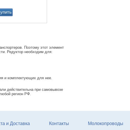
PASSAGE (м2) (пазловый
замок) (зоны передвижени
упить
подходит под скрепер)
Купи
анспортеров. Поэтому этот элемент
ти. Редуктор необходим для:
ия и комплектующих для нее.
тали действительна при самовывозе
 любой регион РФ.
Привод ТСН.00.760 без эл
дв.
Купи
та и Доставка
Контакты
Молокопроводы