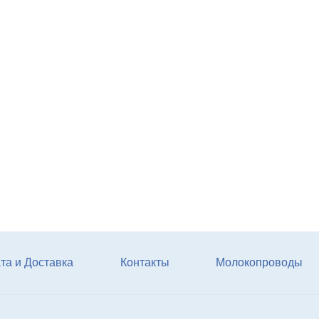
Агрегат кормовой АКМ-9
(6м3)
Купи
та и Доставка
Контакты
Молокопроводы