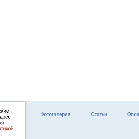
ожие
ферм КРС
Фотогалерея
Статьи
Опла
адрес
уя
итикой