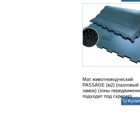
Мат животноводческий
PASSAGE (м2) (пазловый
замок) (зоны передвижени
подходит под скрепер)
Купи