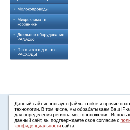
Молокопроводы
Микроклимат в
коровнике
Доильное оборудование
PANAzoo
П р о и з в о д с т в о
РАСХОДЫ
Данный сайт использует файлы cookie и прочие пох
Каталог
О компании
Строительство 
технологии. В том числе, мы обрабатываем Ваш IP-
для определения региона местоположения. Использ
данный сайт, вы подтверждаете свое согласие с
пол
конфиденциальности
сайта.