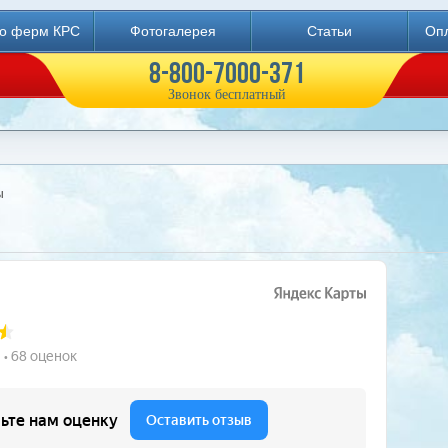
во ферм КРС
Фотогалерея
Статьи
Опл
8-800-7000-371
Звонок бесплатный
ы