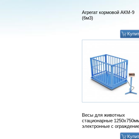
Агрегат кормовой АКМ-9
(6м3)
Купи
Весы для животных
стационарные 1250х750м
электронные с ограждени
Купи