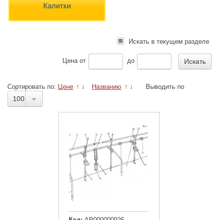
Калитки
Искать в текущем разделе
Цена
от
до
Сортировать по:
Цене
↑
↓
Названию
↑
↓
Выводить по
100
Код:
АР000000926