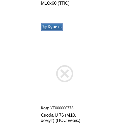
М10х60 (ТПС)
Купить
Код:
УТ000006773
Скоба U 76 (М10,
хомут) (ПСС нерж.)