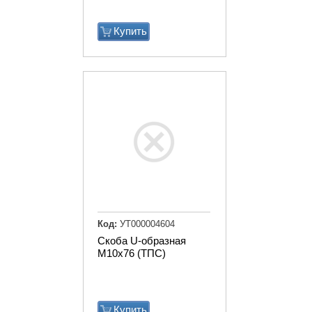
Купить
Код:
УТ000004604
Скоба U-образная
М10х76 (ТПС)
Купить