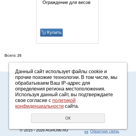
Ограждение для весов
Купить
Всего: 26
Данный сайт использует файлы cookie и
прочие похожие технологии. В том числе, мы
8-800-7000-371
обрабатываем Ваш IP-адрес для
2161601@agro96.ru
определения региона местоположения.
Политика конфиденциальности
Используя данный сайт, вы подтверждаете
8-800-7000-371
свое согласие с
политикой
конфиденциальности
сайта.
Звонок бесплатный
UR66.TOP
создание сайтов
ОК
URALSOFT
продвижение сайтов
© 2015 - 2026 AGRO96.RU
Обратная связь