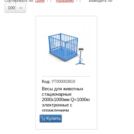
Сортировать по:
Цене
↑
↓
Названию
↑
↓
Выводить по
100
Код:
УТ000003819
Весы для животных
стационарные
2000х1000мм Q=1000кг
электронные с
ограждением
Купить