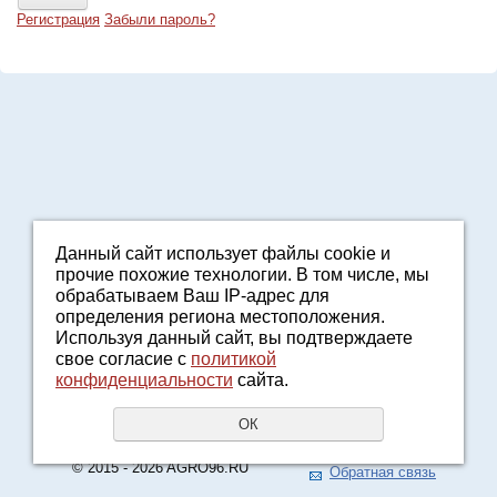
Регистрация
Забыли пароль?
Данный сайт использует файлы cookie и
прочие похожие технологии. В том числе, мы
8-800-7000-371
обрабатываем Ваш IP-адрес для
2161601@agro96.ru
определения региона местоположения.
Политика конфиденциальности
Используя данный сайт, вы подтверждаете
8-800-7000-371
свое согласие с
политикой
конфиденциальности
сайта.
Звонок бесплатный
UR66.TOP
создание сайтов
ОК
URALSOFT
продвижение сайтов
© 2015 - 2026 AGRO96.RU
Обратная связь