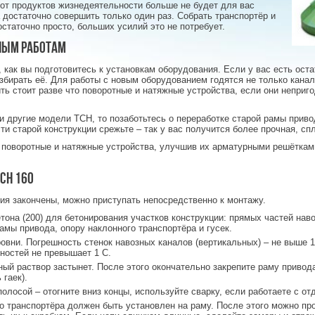
от продуктов жизнедеятельности больше не будет для вас
 достаточно совершить только один раз. Собрать транспортёр и
остаточно просто, больших усилий это не потребует.
ным работам
 как вы подготовитесь к установкам оборудования. Если у вас есть ос
збирать её. Для работы с новым оборудованием годятся не только канал
ть стоит разве что поворотные и натяжные устройства, если они неприг
и другие модели ТСН, то позаботьтесь о переработке старой рамы прив
и старой конструкции срежьте – так у вас получится более прочная, сп
 поворотные и натяжные устройства, улучшив их арматурными решётками
СН 160
ния закончены, можно приступать непосредственно к монтажу.
тона (200) для бетонирования участков конструкции: прямых частей нав
амы привода, опору наклонного транспортёра и гусек.
овни. Погрешность стенок навозных каналов (вертикальных) – не выше 1
ностей не превышает 1 С.
ный раствор застынет. После этого окончательно закрепите раму привод
 гаек).
олосой – отогните вниз концы, используйте сварку, если работаете с о
о транспортёра должен быть установлен на раму. После этого можно про