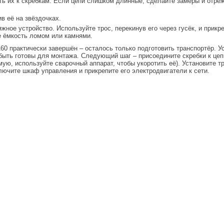
ть их к скребкам. Если цепи слишком длинные, сделайте замеры и отр
в её на звёздочках.
жное устройство. Используйте трос, перекинув его через гусёк, и прикре
е ёмкость ломом или камнями.
0 практически завершён – осталось только подготовить транспортёр. У
быть готовы для монтажа. Следующий шаг – присоедините скребки к цепи
ую, используйте сварочный аппарат, чтобы укоротить её). Установите 
лючите шкаф управления и прикрепите его электродвигатели к сети.