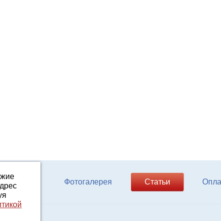
ожие
ферм КРС
Фотогалерея
Статьи
Опла
адрес
уя
итикой