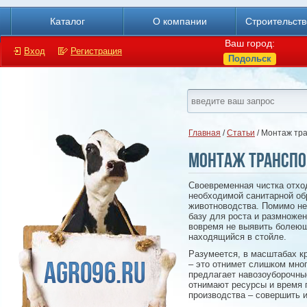
Каталог
О компании
Строительст
Ваш город:
Вход
Регистрация
Подольск
Главная
/
Статьи
/ Монтаж тр
Монтаж транспор
Своевременная чистка отхо
необходимой санитарной об
животноводства. Помимо не
базу для роста и размножен
вовремя не выявить болеюще
находящийся в стойле.
Разумеется, в масштабах к
– это отнимет слишком мног
предлагает навозоуборочны
отнимают ресурсы и время 
производства – совершить и