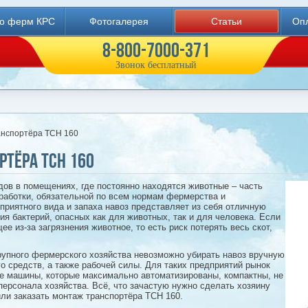
во ферм КРС
Фотогалерея
Статьи
Опл
8-800-7000-371
Звонок бесплатный
анспортёра ТСН 160
тёра ТСН 160
дов в помещениях, где постоянно находятся животные – часть
работки, обязательной по всем нормам фермерства и
приятного вида и запаха навоз представляет из себя отличную
ия бактерий, опасных как для животных, так и для человека. Если
е из-за загрязнения животное, то есть риск потерять весь скот,
рупного фермерского хозяйства невозможно убирать навоз вручную
о средств, а также рабочей силы. Для таких предприятий рынок
е машины, которые максимально автоматизированы, компактны, не
персонала хозяйства. Всё, что зачастую нужно сделать хозяину
ли заказать монтаж транспортёра ТСН 160.