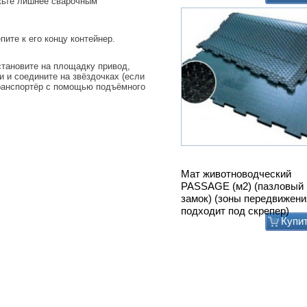
ежьте лишнее сварочным
пите к его концу контейнер.
становите на площадку привод,
 и соедините на звёздочках (если
транспортёр с помощью подъёмного
Мат животноводческий
PASSAGE (м2) (пазловый
замок) (зоны передвижени
подходит под скрепер)
Купи