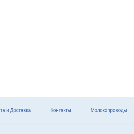
Агрегат кормовой АКМ-9
(6м3)
Купи
та и Доставка
Контакты
Молокопроводы