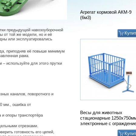
Агрегат кормовой АКМ-9
(6м3)
татки предыдущей навозоуборочной
Купи
ы от той же модели, но и её
одны или эксплуатировались
ода, приподняв её повыше минимум
лавленная рама.
 – используйте для этого прутки
озных каналов, поворотного и
0 мм., ошибка от
Весы для животных
а и опоры транспортёра
стационарные 1250х750м
электронные с ограждени
тдельными отрезками.
верить готовность его цепей,
Купи