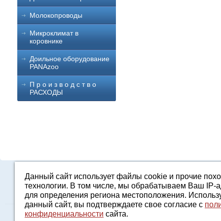
Молокопроводы
Микроклимат в
коровнике
Доильное оборудование
PANAzoo
П р о и з в о д с т в о
РАСХОДЫ
Данный сайт использует файлы cookie и прочие пох
Каталог
О компании
Строительство 
технологии. В том числе, мы обрабатываем Ваш IP-
для определения региона местоположения. Использ
данный сайт, вы подтверждаете свое согласие с
пол
конфиденциальности
сайта.