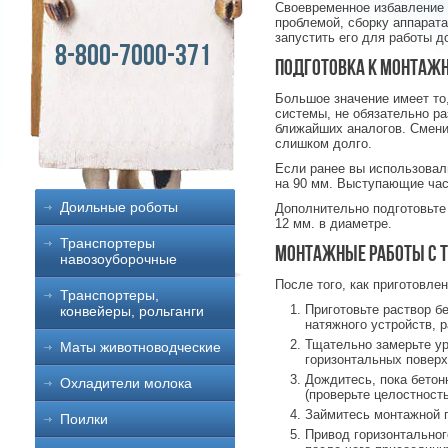
Своевременное избавление 
проблемой, сборку аппарата
запустить его для работы д
8-800-7000-371
Подготовка к монтаж
Большое значение имеет то,
системы, не обязательно ра
ближайших аналогов. Смени
слишком долго.
Если ранее вы использовал
на 90 мм. Выступающие част
Доильные роботы
Дополнительно подготовьте
12 мм. в диаметре.
Транспортеры
Монтажные работы с Т
навозоуборочные
После того, как приготовле
Транспортеры,
Приготовьте раствор бе
конвейеры, рольганги
натяжного устройств, р
Тщательно замерьте ур
Маты животноводческие
горизонтальных поверх
Дождитесь, пока бетон
Охладители молока
(проверьте целостность
Займитесь монтажной п
Поилки
Привод горизонтальног