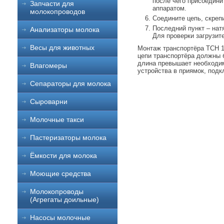
после чего присоедини
Запчасти для
аппаратом.
молокопроводов
Соедините цепь, скрепи
Последний пункт – натя
Анализаторы молока
Для проверки загрузит
Весы для животных
Монтаж транспортёра ТСН 16
цепи транспортёра должны 
длина превышает необходим
Влагомеры
устройства в приямок, подк
Сепараторы для молока
Сыроварни
Молочные такси
Пастеризаторы молока
Ёмкости для молока
Моющие средства
Молокопроводы
(Агрегаты доильные)
Насосы молочные