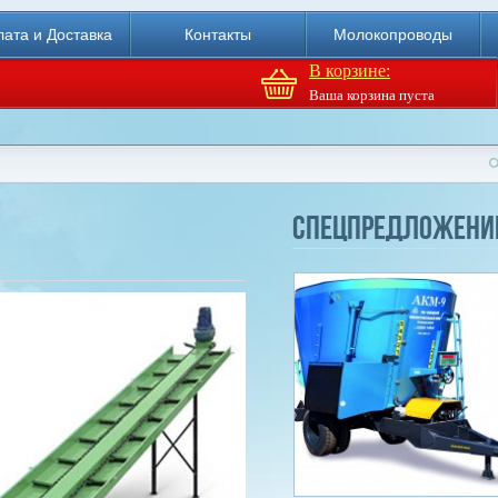
ата и Доставка
Контакты
Молокопроводы
В корзине:
Ваша корзина пуста
Доильный робот Fullwood
Merlin
Спецпредложени
Купи