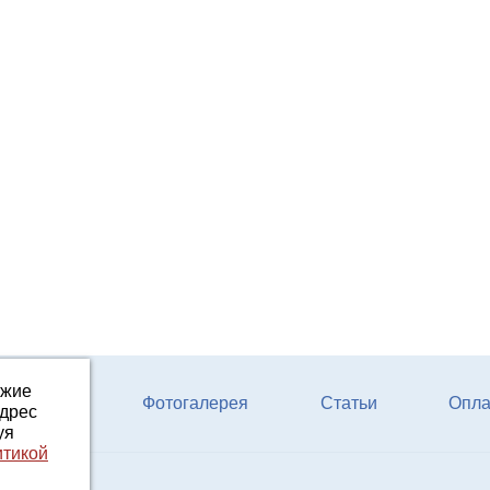
ожие
ферм КРС
Фотогалерея
Статьи
Опла
адрес
уя
итикой