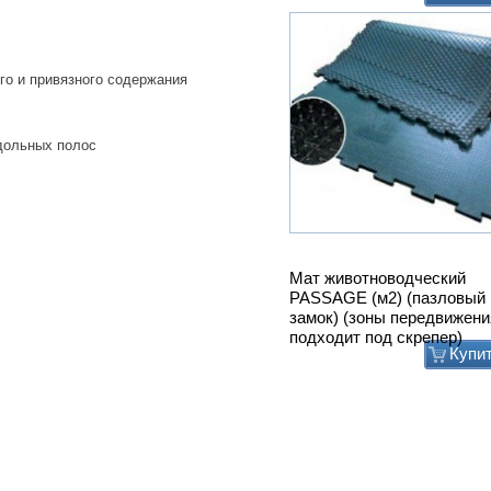
го и привязного содержания
одольных полос
Мат животноводческий
PASSAGE (м2) (пазловый
замок) (зоны передвижени
подходит под скрепер)
Купи