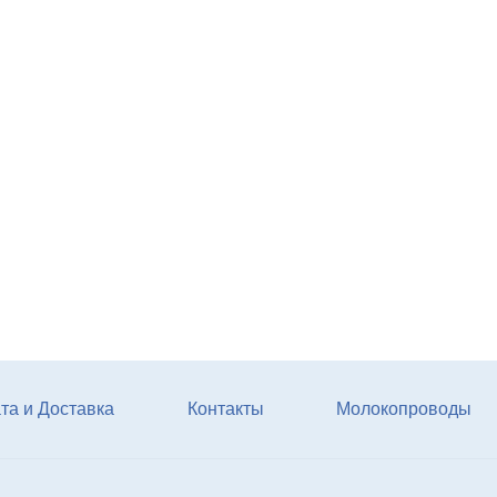
Агрегат кормовой АКМ-9
(6м3)
Купи
та и Доставка
Контакты
Молокопроводы