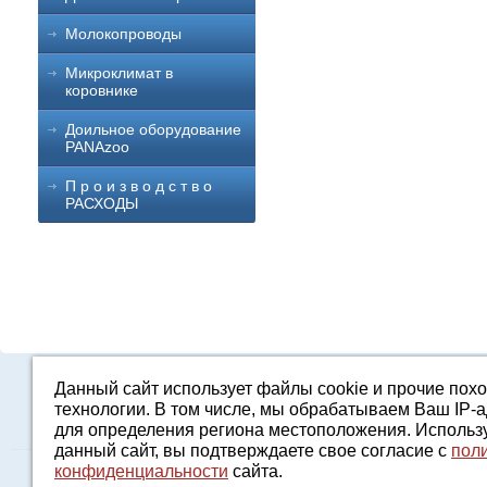
Молокопроводы
Микроклимат в
коровнике
Доильное оборудование
PANAzoo
П р о и з в о д с т в о
РАСХОДЫ
Данный сайт использует файлы cookie и прочие пох
Каталог
О компании
Строительство 
технологии. В том числе, мы обрабатываем Ваш IP-
для определения региона местоположения. Использ
данный сайт, вы подтверждаете свое согласие с
пол
конфиденциальности
сайта.