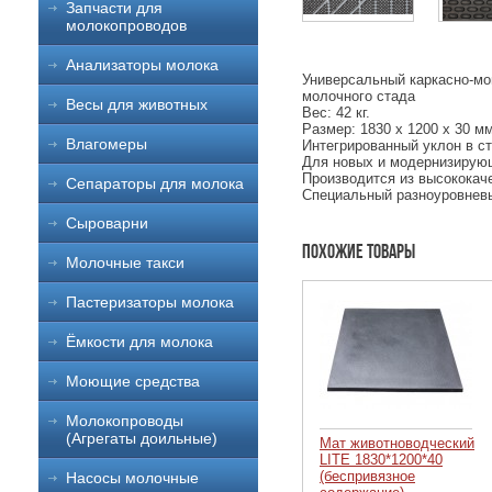
Запчасти для
молокопроводов
Анализаторы молока
Универсальный каркасно-мо
молочного стада
Весы для животных
Вес: 42 кг.
Размер: 1830 x 1200 х 30 мм
Влагомеры
Интегрированный уклон в с
Для новых и модернизиру
Производится из высококач
Сепараторы для молока
Специальный разноуровнев
Сыроварни
Похожие товары
Молочные такси
Пастеризаторы молока
Ёмкости для молока
Моющие средства
Молокопроводы
(Агрегаты доильные)
Мат животноводческий
LITE 1830*1200*40
(беспривязное
Насосы молочные