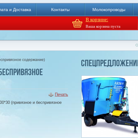
ата и Доставка
Контакты
Молокопроводы
В корзине:
Ваша корзина пуста
Доильный робот Fullwood
Merlin
еспривязное содержание)
Спецпредложени
 беспривязное
Купи
Печать
0*30 (привязное и беспривязное