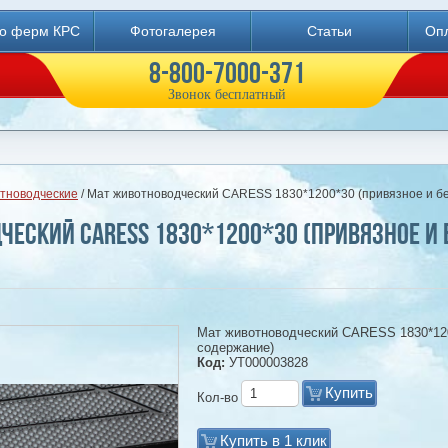
во ферм КРС
Фотогалерея
Статьи
Опл
8-800-7000-371
Звонок бесплатный
тноводческие
/ Мат животноводческий CARESS 1830*1200*30 (привязное и б
еский CARESS 1830*1200*30 (привязное и
Мат животноводческий CARESS 1830*120
содержание)
Код:
УТ000003828
Купить
Кол-во
Купить в 1 клик