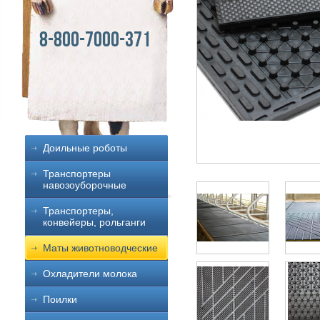
8-800-7000-371
Доильные роботы
Транспортеры
навозоуборочные
Транспортеры,
конвейеры, рольганги
Маты животноводческие
Охладители молока
Поилки