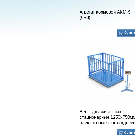
Агрегат кормовой АКМ-9
(6м3)
Купи
Весы для животных
стационарные 1250х750м
электронные с ограждени
Купи