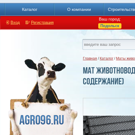
Каталог
О компании
Строительст
Ваш город:
Вход
Регистрация
Подольск
Главная
/
Каталог
/
Маты живо
Мат животноводч
содержание)