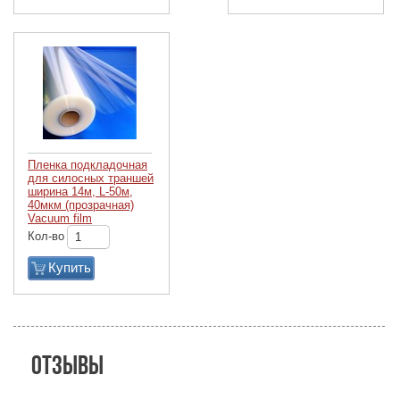
Пленка подкладочная
для силосных траншей
ширина 14м, L-50м,
40мкм (прозрачная)
Vacuum film
Кол-во
Купить
Отзывы