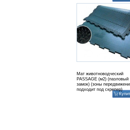
Мат животноводческий
PASSAGE (м2) (пазловый
замок) (зоны передвижени
подходит под скрепер)
Купи