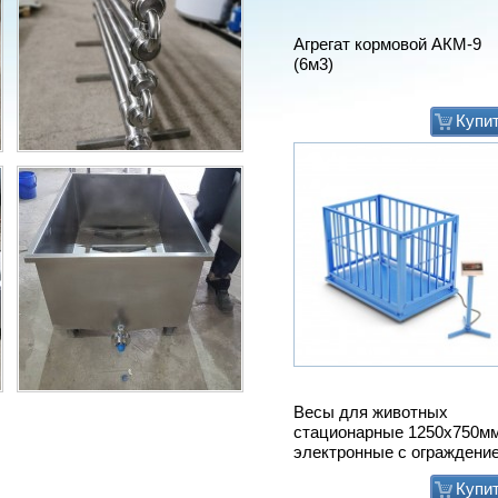
Агрегат кормовой АКМ-9
(6м3)
Купи
Весы для животных
стационарные 1250х750м
электронные с ограждени
Купи