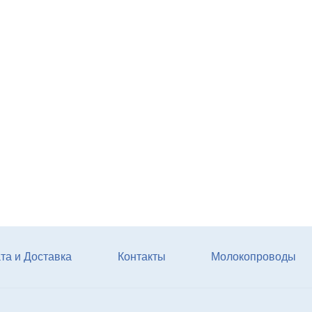
Агрегат кормовой АКМ-9
(6м3)
Купи
та и Доставка
Контакты
Молокопроводы