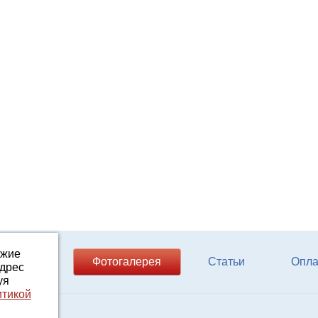
ожие
ферм КРС
Фотогалерея
Статьи
Опла
адрес
уя
итикой