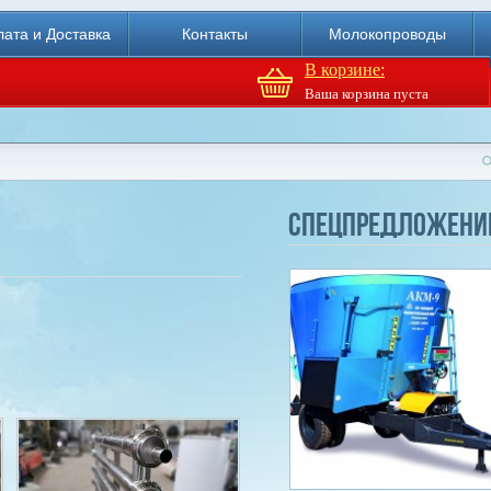
ата и Доставка
Контакты
Молокопроводы
В корзине:
Ваша корзина пуста
Доильный робот Fullwood
Merlin
Спецпредложени
Купи