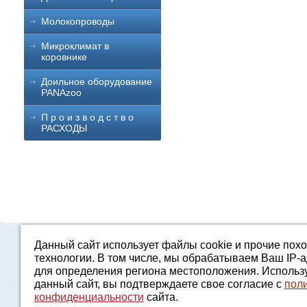
Молокопроводы
Микроклимат в
коровнике
Доильное оборудование
PANAzoo
П р о и з в о д с т в о
РАСХОДЫ
Данный сайт использует файлы cookie и прочие пох
Каталог
О компании
Строительство 
технологии. В том числе, мы обрабатываем Ваш IP-
для определения региона местоположения. Использ
данный сайт, вы подтверждаете свое согласие с
пол
конфиденциальности
сайта.