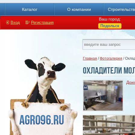
Каталог
О компании
Строительст
Ваш город:
Вход
Регистрация
Подольск
Главная
/
Фотогалерея
/ Охла
Охладители мол
Дои