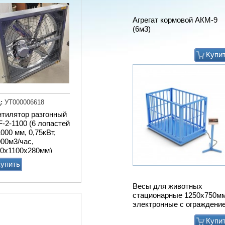
Агрегат кормовой АКМ-9
(6м3)
Купи
:
УТ000006618
нтилятор разгонный
-2-1100 (6 лопастей
000 мм, 0,75кВт,
00м3/час,
00х1100х280мм)
упить
Весы для животных
стационарные 1250х750м
электронные с ограждени
Купи