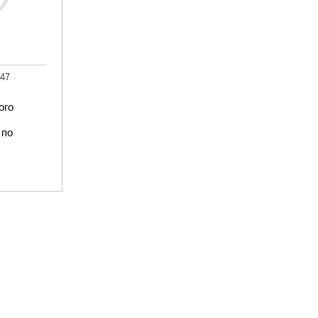
47
ого
 по