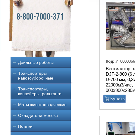
8-800-7000-371
Код:
УТ0000066
Доильные роботы
Вентилятор р
Транспортеры
DJF-2-900 (6 
навозоуборочные
D-700 мм, 0,3
22000м3/час,
Транспортеры,
900х900х280м
конвейеры, рольганги
Купить
Маты животноводческие
Охладители молока
Поилки