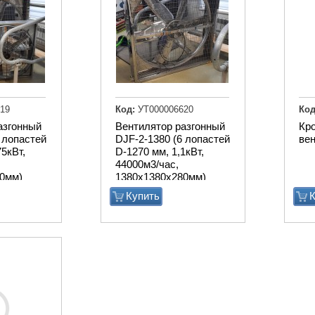
19
Код:
УТ000006620
Код
азгонный
Вентилятор разгонный
Кр
 лопастей
DJF-2-1380 (6 лопастей
ве
75кВт,
D-1270 мм, 1,1кВт,
44000м3/час,
0мм)
1380х1380х280мм)
Купить
К