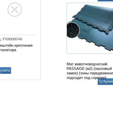
:
УТ000006746
онштейн крепления
нтилятора
Мат животноводческий
PASSAGE (м2) (пазловый
упить
замок) (зоны передвижени
подходит под скрепер)
Купи