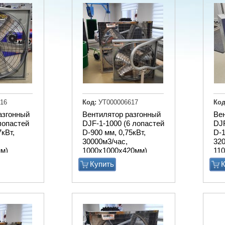
16
Код:
УТ000006617
Код
азгонный
Вентилятор разгонный
Ве
лопастей
DJF-1-1000 (6 лопастей
DJF
7кВт,
D-900 мм, 0,75кВт,
D-1
30000м3/час,
320
м)
1000х1000х420мм)
11
Купить
К