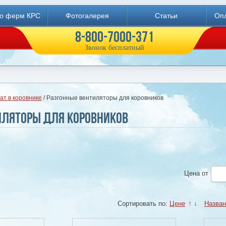
во ферм КРС
Фотогалерея
Статьи
Опл
8-800-7000-371
Звонок бесплатный
ат в коровнике
/ Разгонные вентиляторы для коровников
иляторы для коровников
Цена
от
Сортировать по:
Цене
↑
↓
Назва