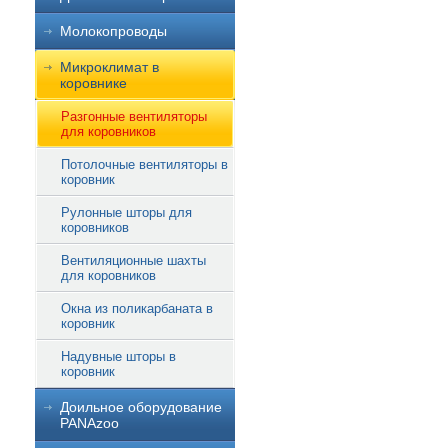
Молокопроводы
Микроклимат в
коровнике
Разгонные вентиляторы
для коровников
Потолочные вентиляторы в
коровник
Рулонные шторы для
коровников
Вентиляционные шахты
для коровников
Окна из поликарбаната в
коровник
Надувные шторы в
коровник
Доильное оборудование
PANAzoo