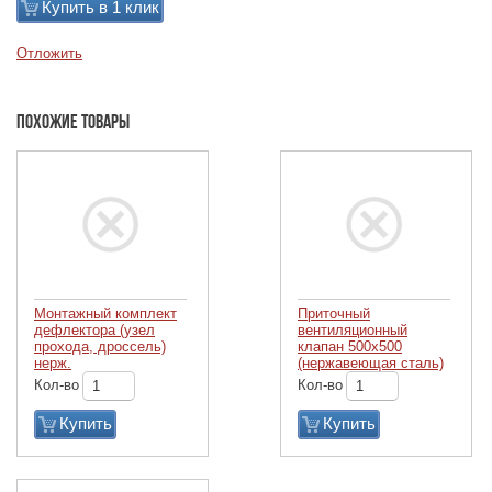
Купить в 1 клик
Отложить
Похожие товары
Монтажный комплект
Приточный
дефлектора (узел
вентиляционный
прохода, дроссель)
клапан 500х500
нерж.
(нержавеющая сталь)
Кол-во
Кол-во
Купить
Купить