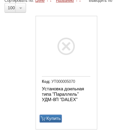
Сортировать по:
Цене
↑
↓
Названию
↑
↓
Выводить по
100
Код:
УТ000005070
Установка доильная
типа "Параллель"
УДМ-8П "DALEX"
Купить