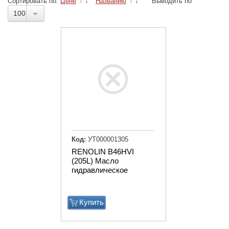
Сортировать по:
Цене
↑
↓
Названию
↑
↓
Выводить по
100
Код:
УТ000001305
RENOLIN B46HVI
(205L) Масло
гидравлическое
Купить