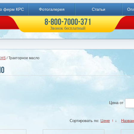
во ферм КРС
Фотогалерея
Статьи
Опл
8-800-7000-371
Звонок бесплатный
CHS
/ Тракторное масло
ло
Цена
от
Сортировать по:
Цене
↑
↓
Назва