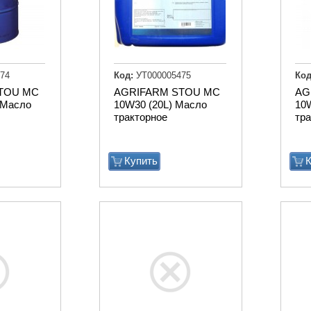
74
Код:
УТ000005475
Код
TOU MC
AGRIFARM STOU MC
AG
 Масло
10W30 (20L) Масло
10
тракторное
тр
Купить
К