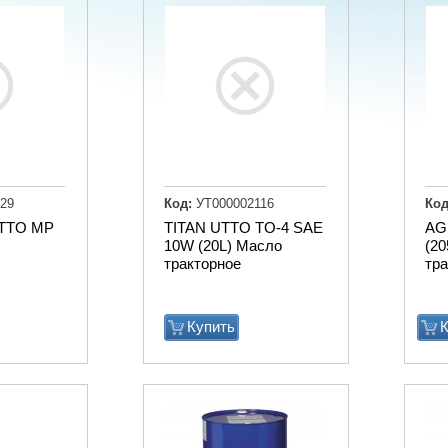
29
Код:
УТ000002116
Код
TTO MP
TITAN UTTO TO-4 SAE
AG
10W (20L) Масло
(20
тракторное
тр
Купить
К