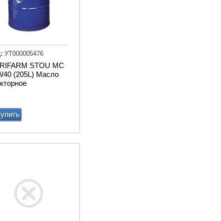
:
УТ000005476
RIFARM STOU MC
Привод ТСН.00.760 без эл
W40 (205L) Масло
дв.
акторное
Купи
упить