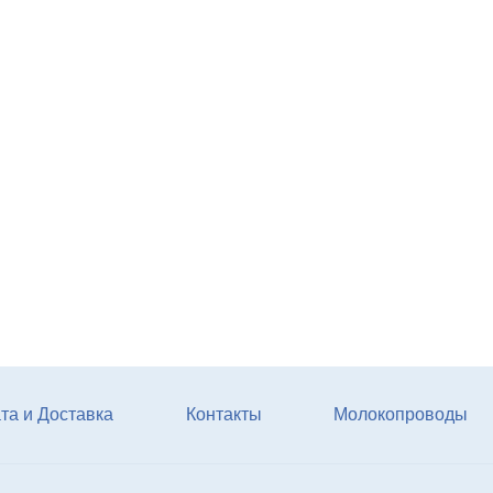
Весы для животных
стационарные 1250х750м
электронные с ограждени
Купи
та и Доставка
Контакты
Молокопроводы
Мат животноводческий