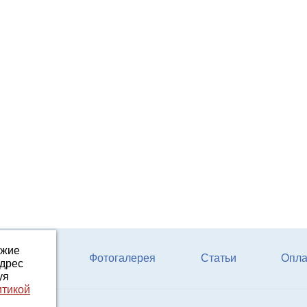
ожие
ферм КРС
Фотогалерея
Статьи
Опла
адрес
уя
итикой