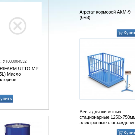
Агрегат кормовой АКМ-9
(6м3)
Купи
:
УТ000004532
RIFARM UTTO MP
5L) Масло
акторное
упить
Весы для животных
стационарные 1250х750м
электронные с ограждени
Купи