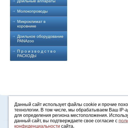
Доильные аппараты
Молокопроводы
Микроклимат в
коровнике
Доильное оборудование
PANAzoo
П р о и з в о д с т в о
РАСХОДЫ
Данный сайт использует файлы cookie и прочие пох
Каталог
О компании
Строительство 
технологии. В том числе, мы обрабатываем Ваш IP-
для определения региона местоположения. Использ
данный сайт, вы подтверждаете свое согласие с
пол
конфиденциальности
сайта.