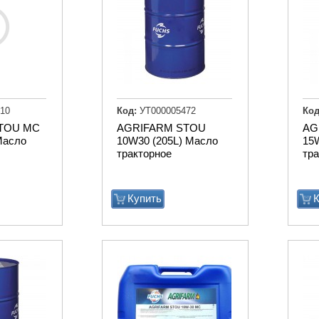
10
Код:
УТ000005472
Код
TOU MC
AGRIFARM STOU
AG
Масло
10W30 (205L) Масло
15
тракторное
тр
Купить
К