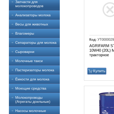
Запчасти для
молокопроводов
Анализаторы молока
Весы для животных
Влагомеры
Код:
УТ0000029
Сепараторы для молока
AGRIFARM S
10W40 (20L) 
Сыроварни
тракторное
Молочные такси
Пастеризаторы молока
Купить
Ёмкости для молока
Моющие средства
Молокопроводы
(Агрегаты доильные)
Насосы молочные