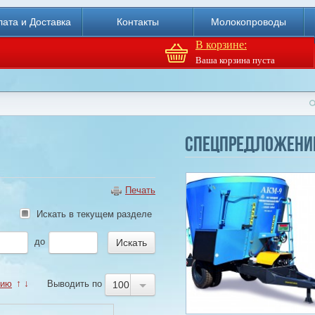
ата и Доставка
Контакты
Молокопроводы
В корзине:
Ваша корзина пуста
Доильный робот Fullwood
Merlin
Спецпредложени
Купи
Печать
Искать в текущем разделе
до
нию
↑
↓
Выводить по
100