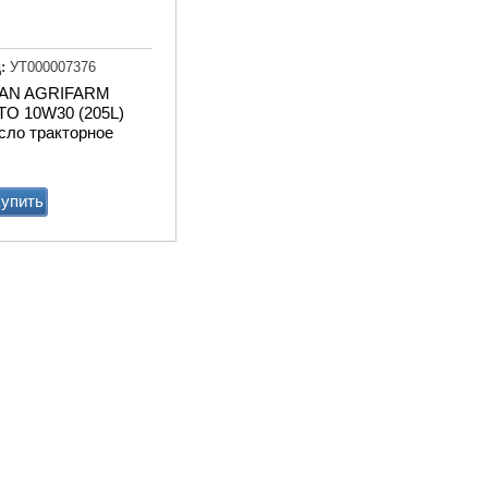
Транспортер
навозоуборочный КСН-
Ф-100 полнокомплектный
:
УТ000007376
TAN AGRIFARM
Купи
TO 10W30 (205L)
сло тракторное
упить
Доильный робот Fullwood
Merlin
Купи