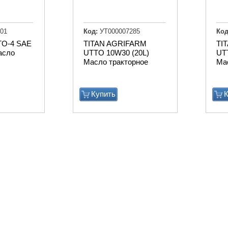
01
Код:
УТ000007285
Код
TO-4 SAE
TITAN AGRIFARM
TI
асло
UTTO 10W30 (20L)
UT
Масло тракторное
Ма
Купить
К