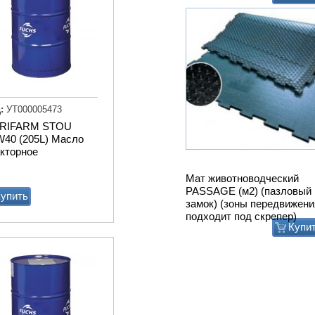
:
УТ000005473
RIFARM STOU
W40 (205L) Масло
акторное
Мат животноводческий
PASSAGE (м2) (пазловый
упить
замок) (зоны передвижени
подходит под скрепер)
Купи