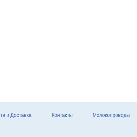
Мат животноводческий
PASSAGE (м2) (пазловый
замок) (зоны передвижени
подходит под скрепер)
Купи
та и Доставка
Контакты
Молокопроводы