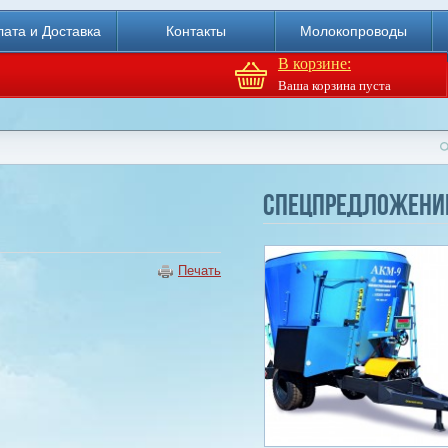
ата и Доставка
Контакты
Молокопроводы
В корзине:
Ваша корзина пуста
Агрегат кормовой АКМ-9
Спецпредложени
(6м3)
Купи
Печать