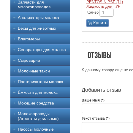
PENTOSIN PSF (1L)
Запчасти для
Жидкость для ГУР
молокопроводов
Кол-во
Анализаторы молока
Купить
Весы для животных
Влагомеры
Сепараторы для молока
Отзывы
Сыроварни
К данному товару еще не ос
Молочные такси
Пастеризаторы молока
Добавить отзыв
Ёмкости для молока
Ваше Имя (*)
Моющие средства
Молокопроводы
(Агрегаты доильные)
Текст отзыва (*)
Насосы молочные