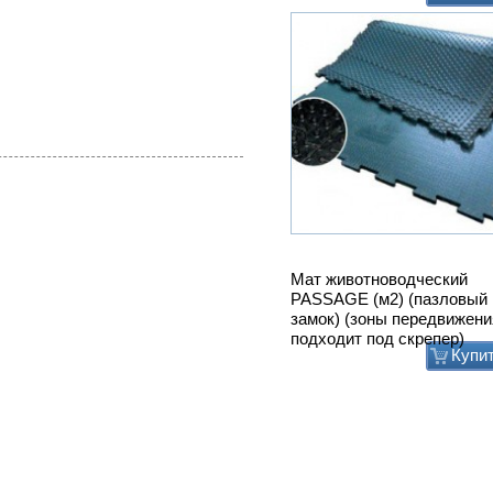
подходит под скрепер)
Купи
Привод ТСН.00.760 без эл
дв.
Купи