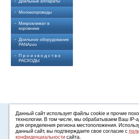
Доильные аппараты
Молокопроводы
Микроклимат в
коровнике
Доильное оборудование
PANAzoo
П р о и з в о д с т в о
РАСХОДЫ
Данный сайт использует файлы cookie и прочие пох
Каталог
О компании
Строительство 
технологии. В том числе, мы обрабатываем Ваш IP-
для определения региона местоположения. Использ
данный сайт, вы подтверждаете свое согласие с
пол
конфиденциальности
сайта.