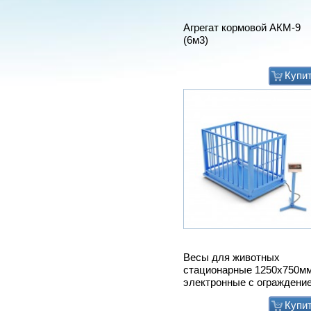
Весы для животных
стационарные 1250х750м
электронные с ограждени
Купи
Мат животноводческий
PASSAGE (м2) (пазловый
замок) (зоны передвижени