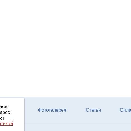
ожие
ферм КРС
Фотогалерея
Статьи
Опла
адрес
уя
итикой