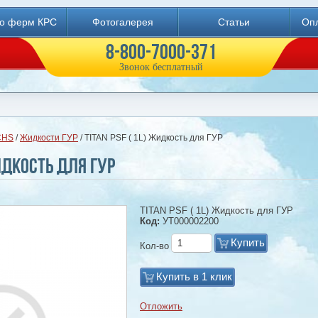
во ферм КРС
Фотогалерея
Статьи
Опл
8-800-7000-371
Звонок бесплатный
CHS
/
Жидкости ГУР
/ TITAN PSF ( 1L) Жидкость для ГУР
Жидкость для ГУР
TITAN PSF ( 1L) Жидкость для ГУР
Код:
УТ000002200
Купить
Кол-во
Купить в 1 клик
Отложить