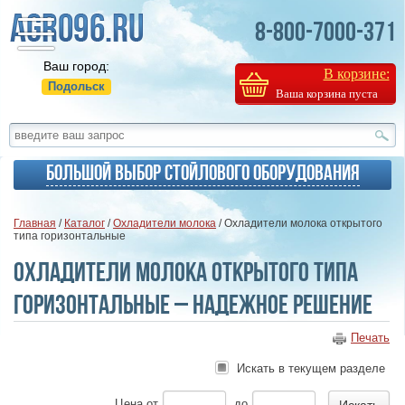
8-800-7000-371
Ваш город:
В корзине:
Подольск
Ваша корзина пуста
Большой выбор стойлового оборудования
Главная
/
Каталог
/
Охладители молока
/ Охладители молока открытого
типа горизонтальные
Охладители молока открытого типа
горизонтальные – надежное решение
Печать
Искать в текущем разделе
Цена
от
до