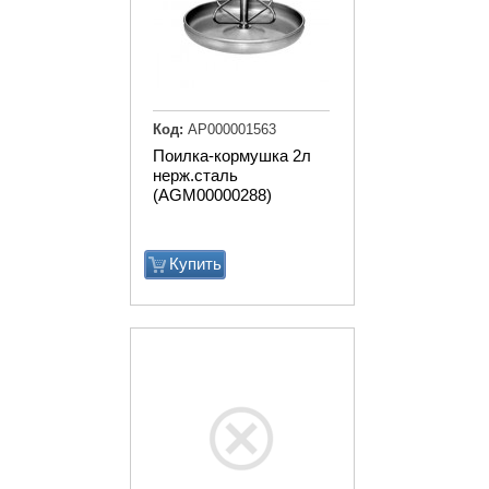
Код:
АР000001563
Поилка-кормушка 2л
нерж.сталь
(AGM00000288)
Купить