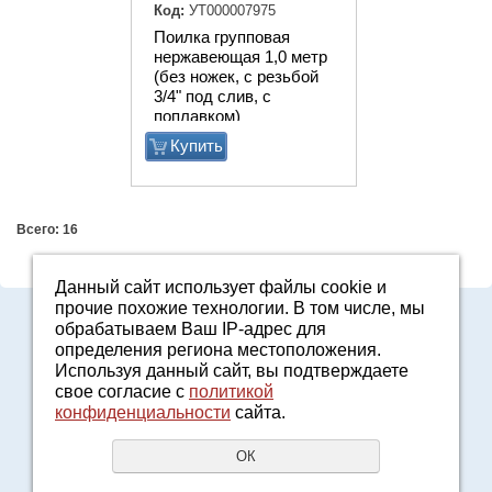
Код:
УТ000007975
Поилка групповая
нержавеющая 1,0 метр
(без ножек, с резьбой
3/4" под слив, с
поплавком)
Купить
Всего: 16
Данный сайт использует файлы cookie и
прочие похожие технологии. В том числе, мы
8-800-7000-371
обрабатываем Ваш IP-адрес для
2161601@agro96.ru
определения региона местоположения.
Политика конфиденциальности
Используя данный сайт, вы подтверждаете
8-800-7000-371
свое согласие с
политикой
конфиденциальности
сайта.
Звонок бесплатный
UR66.TOP
создание сайтов
ОК
URALSOFT
продвижение сайтов