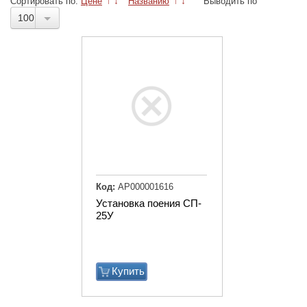
Сортировать по:
Цене
↑
↓
Названию
↑
↓
Выводить по
100
Код:
АР000001616
Установка поения СП-
25У
Купить