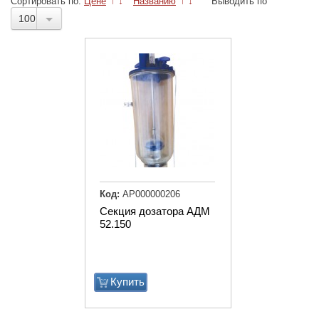
Сортировать по:
Цене
↑
↓
Названию
↑
↓
Выводить по
100
Код:
АР000000206
Секция дозатора АДМ
52.150
Купить