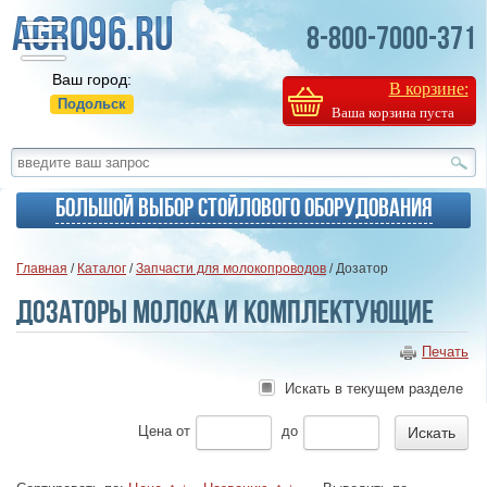
8-800-7000-371
Ваш город:
В корзине:
Подольск
Ваша корзина пуста
Большой выбор стойлового оборудования
Главная
/
Каталог
/
Запчасти для молокопроводов
/ Дозатор
Дозаторы молока и комплектующие
Печать
Искать в текущем разделе
Цена
от
до