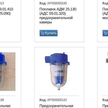
313
Код:
АР000000245
Код
9.01.410
Поплавок АДМ 25.130
По
5.090)
(АДС 09.01.320)
(АД
предохранительной
мо
камеры
Купить
199
Код:
АР000000142
Код
ельная
Предохранительная
Пр