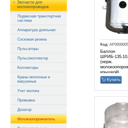
Запчасти для
молокопроводов
Подвесная транспортная
система
Аппаратура доильная
Сосковая резина
Код:
АР000000
Пульсаторы
Баллон
ШРИБ-135.10
Пульсоколлектор
(нерж.
молокоопорож
Коллекторы
крышкой)
Краны молочные и
Купить
вакуумные
Учет молока
Промывка
Дозатор
Молокоопорожнитель