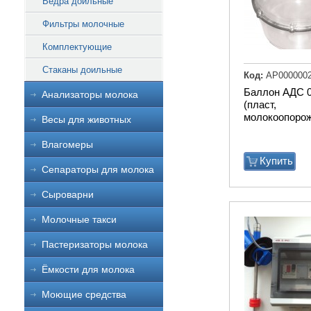
Ведра доильные
Фильтры молочные
Комплектующие
Стаканы доильные
Код:
АР000000
Баллон АДС 0
Анализаторы молока
(пласт,
молокоопорож
Весы для животных
Влагомеры
Купить
Сепараторы для молока
Сыроварни
Молочные такси
Пастеризаторы молока
Ёмкости для молока
Моющие средства