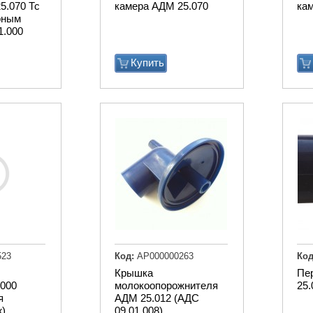
5.070 Тс
камера АДМ 25.070
кам
рным
1.000
Купить
523
Код:
АР000000263
Код
Крышка
Пе
000
молокоопорожнителя
25.
я
АДМ 25.012 (АДС
)
09.01.008)