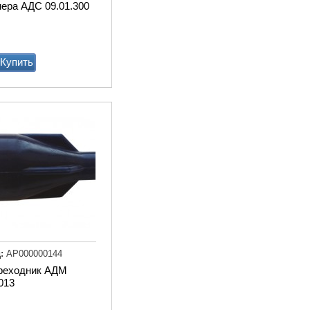
ера АДС 09.01.300
Купить
Мат животноводческий
PASSAGE (м2) (пазловый
замок) (зоны передвижени
подходит под скрепер)
Купи
:
АР000000144
реходник АДМ
013