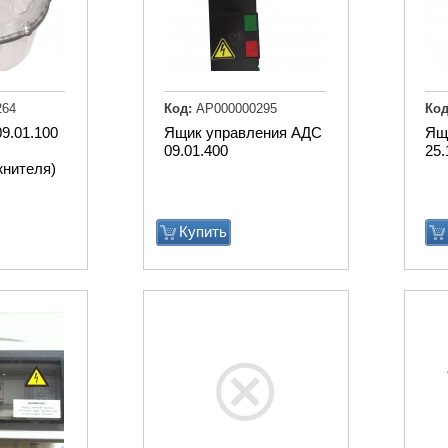
264
Код:
АР000000295
Код
9.01.100
Ящик управления АДС
Ящ
09.01.400
25.
нителя)
Купить