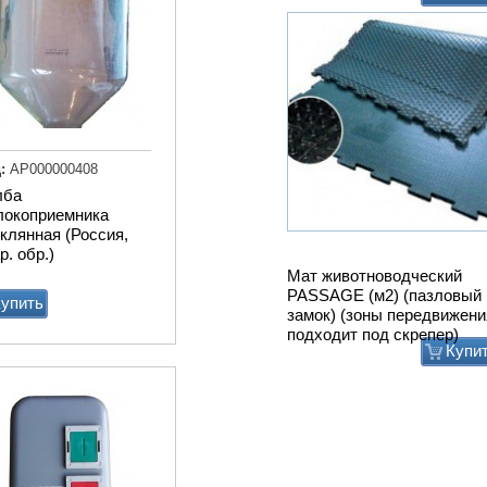
замок) (зоны передвижени
подходит под скрепер)
Купи
:
АР000000408
лба
локоприемника
клянная (Россия,
р. обр.)
упить
Привод ТСН.00.760 без эл
дв.
Купи