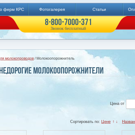
во ферм КРС
Фотогалерея
Статьи
Опл
8-800-7000-371
Звонок бесплатный
для молокопроводов
/ Молокоопорожнитель
 недорогие молокоопорожнители
Цена
от
Сортировать по:
Цене
↑
↓
Назва