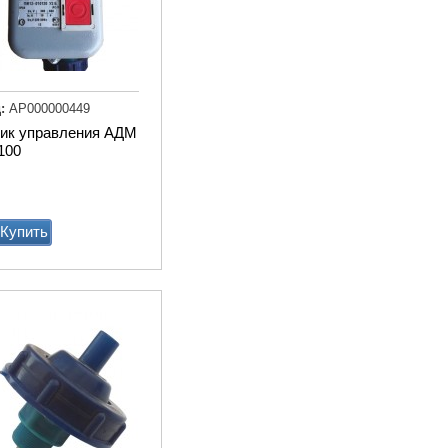
:
АР000000449
ик управления АДМ
100
Транспортер
навозоуборочный КСН-
Ф-100 полнокомплектный
Купить
Купи