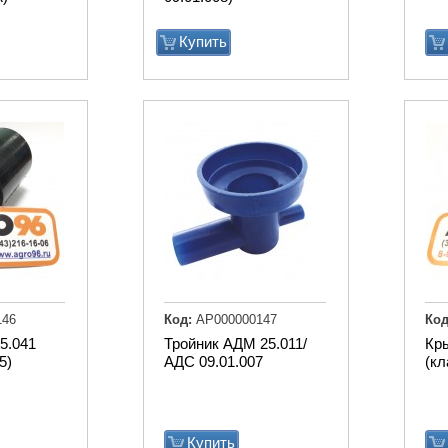
Купить
146
Код:
АР000000147
Код
5.041
Тройник АДМ 25.011/
Кр
5)
АДС 09.01.007
(к
Купить