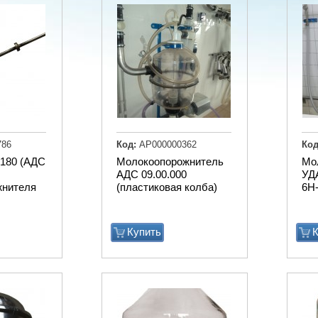
786
Код:
АР000000362
Код
180 (АДС
Молокоопорожнитель
Мо
АДС 09.00.000
УД
жнителя
(пластиковая колба)
6Н-
Купить
К