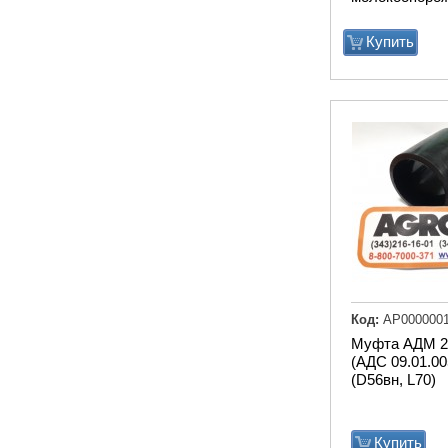
Купить
Код:
АР000000
Муфта АДМ 2
(АДС 09.01.00
(D56вн, L70)
Купить