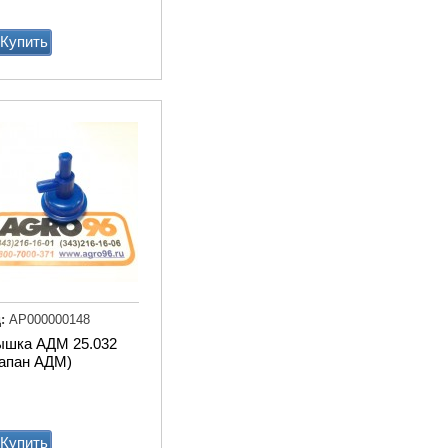
Купить
Привод ТСН.00.760 без эл
дв.
Купи
:
АР000000148
ышка АДМ 25.032
лапан АДМ)
Транспортер
навозоуборочный КСН-
Ф-100 полнокомплектный
Купить
Купи