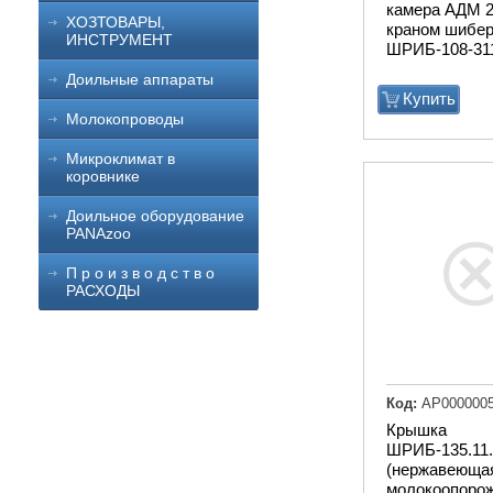
камера АДМ 2
ХОЗТОВАРЫ,
краном шибе
ИНСТРУМЕНТ
ШРИБ-108-31
Доильные аппараты
Купить
Молокопроводы
Микроклимат в
коровнике
Доильное оборудование
PANAzoo
П р о и з в о д с т в о
РАСХОДЫ
Код:
АР000000
Крышка
ШРИБ-135.11.
(нержавеюща
молокоопорож