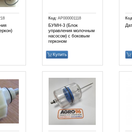
218
Код:
АР000001118
Код
ния
БУМН-3 (Блок
Да
еркон)
управления молочным
насосом) с боковым
герконом
Купить