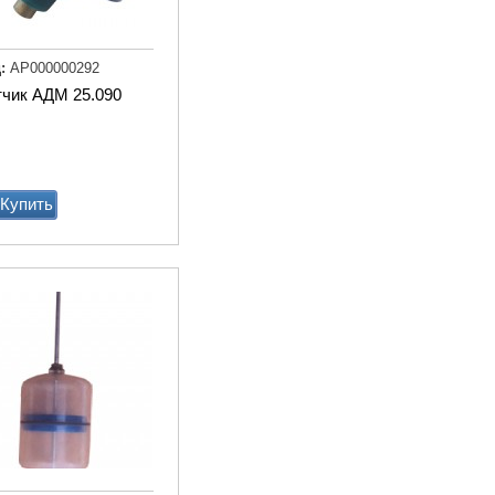
:
АР000000292
Доильный робот Fullwood
Merlin
тчик АДМ 25.090
Купи
Купить
Агрегат кормовой АКМ-9
(6м3)