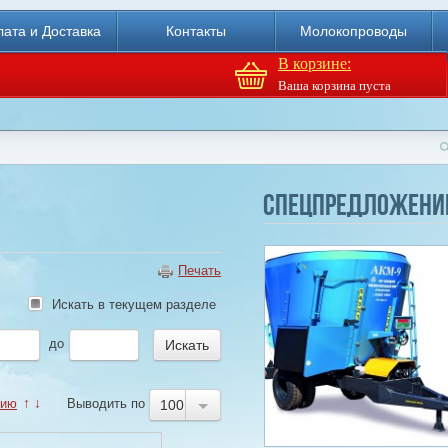
ата и Доставка
Контакты
Молокопроводы
В корзине:
Ваша корзина пуста
Спецпредложени
Агрегат кормовой АКМ-9
(6м3)
Купи
Печать
Искать в текущем разделе
до
нию
↑
↓
Выводить по
100