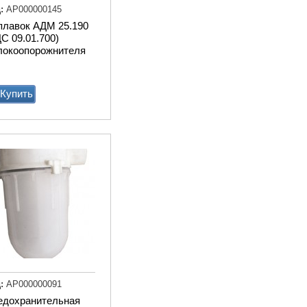
:
АР000000145
Купи
плавок АДМ 25.190
С 09.01.700)
локоопорожнителя
Купить
Весы для животных
стационарные 1250х750м
электронные с ограждени
Купи
:
АР000000091
едохранительная