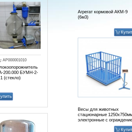
Весы для животных
стационарные 1250х750м
электронные с ограждени
Купи
:
АР000001010
локоопорожнитель
А-200.000 БУМН-2-
1 (стекло)
упить
Мат животноводческий
PASSAGE (м2) (пазловый