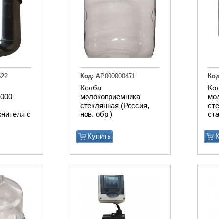
522
Код:
АР000000471
Код
Колба
Ко
.000
молокоприемника
мо
стеклянная (Россия,
сте
нителя с
нов. обр.)
ста
Купить
К