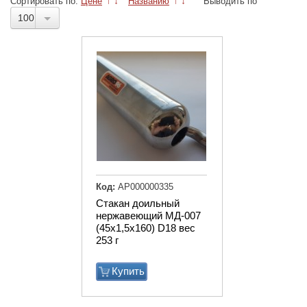
Сортировать по:
Цене
↑
↓
Названию
↑
↓
Выводить по
100
Код:
АР000000335
Стакан доильный
нержавеющий МД-007
(45х1,5х160) D18 вес
253 г
Купить