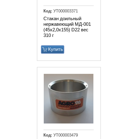
Код:
УТ000003371
Стакан доильный
нержавеющий МД-001
(45х2,0х155) D22 вес
310 г
Купить
Код:
УТ000003479