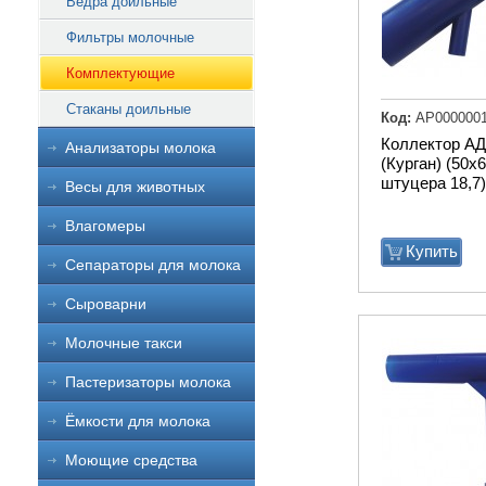
Ведра доильные
Фильтры молочные
Комплектующие
Стаканы доильные
Код:
АР000000
Коллектор АД
Анализаторы молока
(Курган) (50х6
штуцера 18,7)
Весы для животных
Влагомеры
Купить
Сепараторы для молока
Сыроварни
Молочные такси
Пастеризаторы молока
Ёмкости для молока
Моющие средства