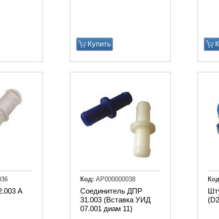
Купить
К
036
Код:
АР000000038
Код
2.003 А
Соединитель ДПР
Шт
31.003 (Вставка УИД
(D2
07.001 диам 11)