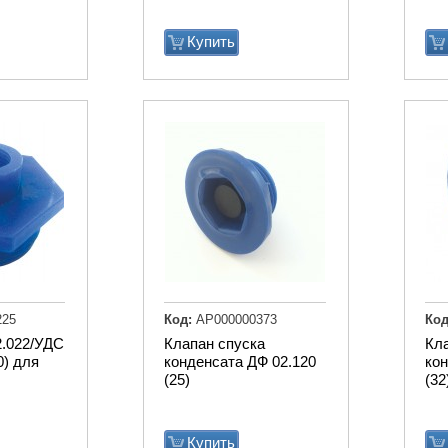
Купить
225
Код:
АР000000373
Код
.022/УДС
Клапан спуска
Кл
0) для
конденсата ДФ 02.120
кон
(25)
(32
Купить