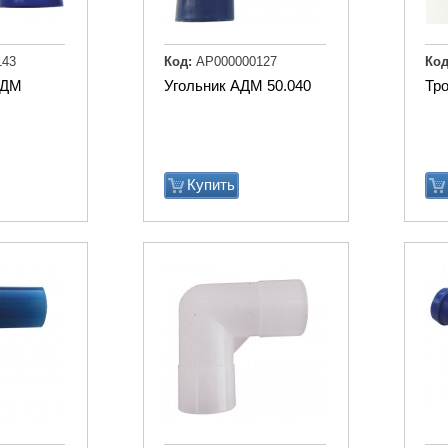
143
Код:
АР000000127
Код
АДМ
Угольник АДМ 50.040
Тр
)
Купить