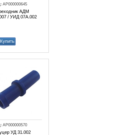
:
АР000000645
реходник АДМ
007 / УИД 07А.002
Купить
Весы для животных
стационарные 1250х750м
электронные с ограждени
Купи
:
АР000000570
уцер УД 31.002