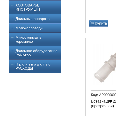
ХОЗТОВАРЫ,
ИНСТРУМЕНТ
Доильные аппараты
Купить
Молокопроводы
Микроклимат в
коровнике
Доильное оборудование
PANAzoo
П р о и з в о д с т в о
РАСХОДЫ
Код:
АР000000
Вставка ДФ 2
(прозрачная)