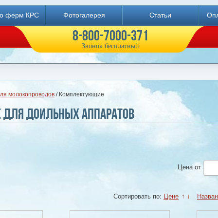
во ферм КРС
Фотогалерея
Статьи
Опл
8-800-7000-371
Звонок бесплатный
для молокопроводов
/ Комплектующие
 для доильных аппаратов
Цена
от
Сортировать по:
Цене
↑
↓
Назва