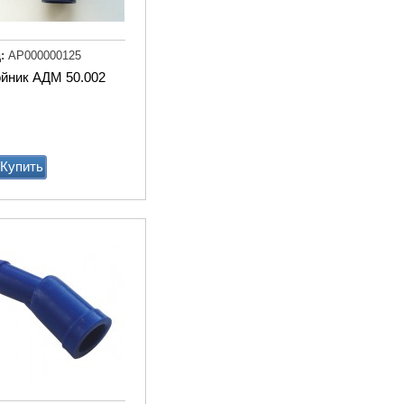
Доильный робот Fullwood
Merlin
:
АР000000125
ойник АДМ 50.002
Купи
Купить
Агрегат кормовой АКМ-9
(6м3)
Купи