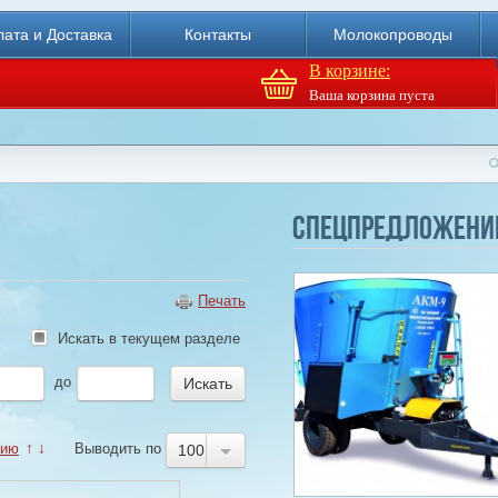
ата и Доставка
Контакты
Молокопроводы
В корзине:
Ваша корзина пуста
Агрегат кормовой АКМ-9
(6м3)
Спецпредложени
Купи
Печать
Искать в текущем разделе
до
нию
↑
↓
Выводить по
100