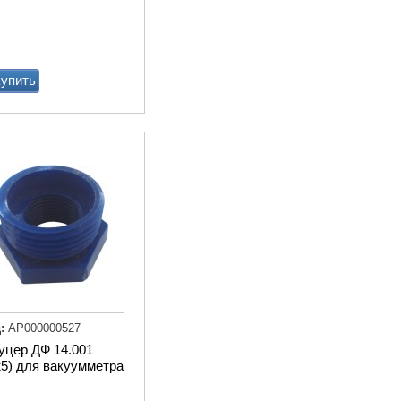
упить
Мат животноводческий
PASSAGE (м2) (пазловый
замок) (зоны передвижени
подходит под скрепер)
Купи
:
АР000000527
уцер ДФ 14.001
5) для вакуумметра
Привод ТСН.00.760 без эл