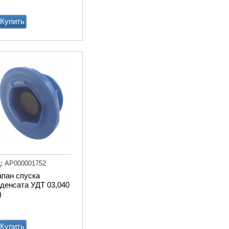
дв.
Купить
Купи
:
АР000001752
Транспортер
апан спуска
навозоуборочный КСН-
денсата УДТ 03,040
Ф-100 полнокомплектный
)
Купи
Купить