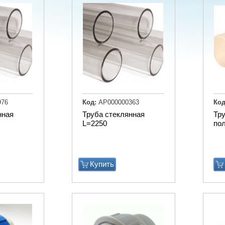
976
Код:
АР000000363
Код
нная
Труба стеклянная
Тр
L=2250
по
Купить