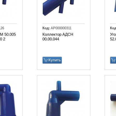
126
Код:
АР000000311
Код
М 50.005
Коллектор АДСН
Уг
0 2
00.00.044
52.
Купить