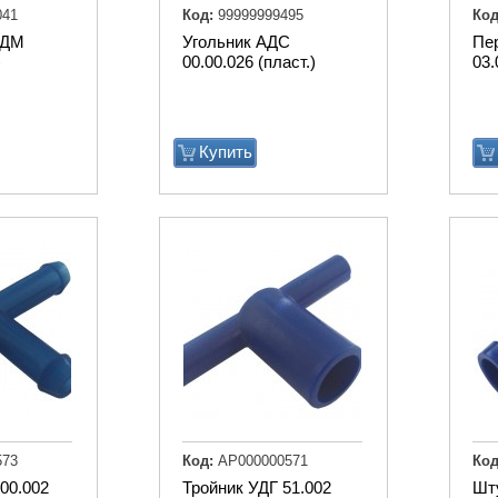
041
Код:
99999999495
Код
АДМ
Угольник АДС
Пе
)
00.00.026 (пласт.)
03.
Купить
573
Код:
АР000000571
Код
00.002
Тройник УДГ 51.002
Шт