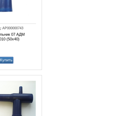
:
АР000000743
ольник 07 АДМ
Транспортер
010 (50х40)
навозоуборочный КСН-
Ф-100 полнокомплектный
Купи
Купить