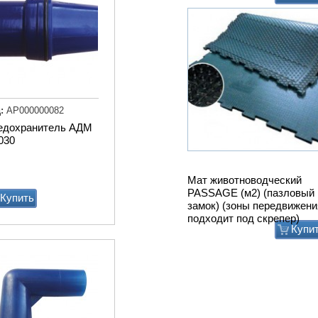
:
АР000000082
едохранитель АДМ
030
Привод ТСН.00.760 без эл
дв.
Купить
Купи