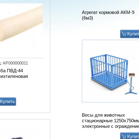
Весы для животных
стационарные 1250х750м
электронные с ограждени
Купи
:
АР000000021
уба ПВД-44
лиэтиленовая
Купить
Мат животноводческий
PASSAGE (м2) (пазловый
замок) (зоны передвижени
подходит под скрепер)
Купи